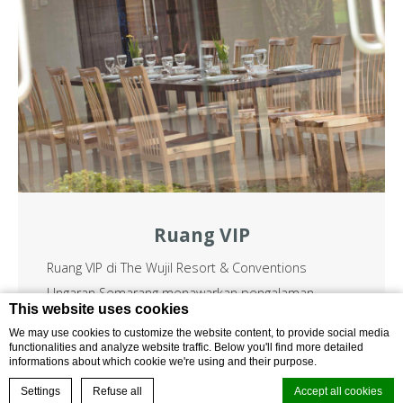
Ruang VIP
Ruang VIP di The Wujil Resort & Conventions
Ungaran Semarang menawarkan pengalaman
This website uses cookies
bersantap yang eksklusif dan personal. Setiap
We may use cookies to customize the website content, to provide social media
acara berbeda,…
functionalities and analyze website traffic. Below you'll find more detailed
informations about which cookie we're using and their purpose.
PESAN SEKARANG
TANYA SEKARANG
Settings
Refuse all
Accept all cookies